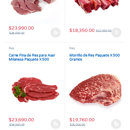
$
23,990.00
$
18,350.00
$
22,000.00
$
28,000.00
Este producto tiene múltiples variantes. Las opciones se pueden
Res
Res
Carne Fina de Res para Asar
Morrillo de Res Paquete X 500
Milanesa Paquete X 500
Gramos
Gramos
$
23,690.00
$
19,760.00
$
28,000.00
$
25,000.00
Este producto tiene múltiples variantes. Las opciones se pueden
Este producto tiene múltiples v