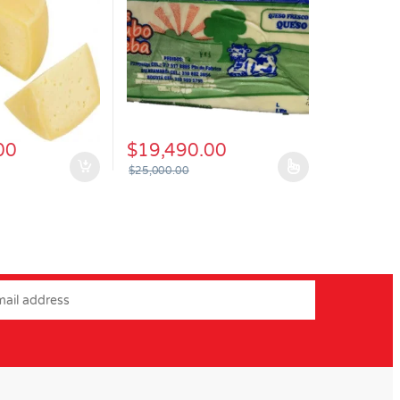
00
$
19,490.00
$
25,000.00
Este producto tiene múltiples variantes. Las o