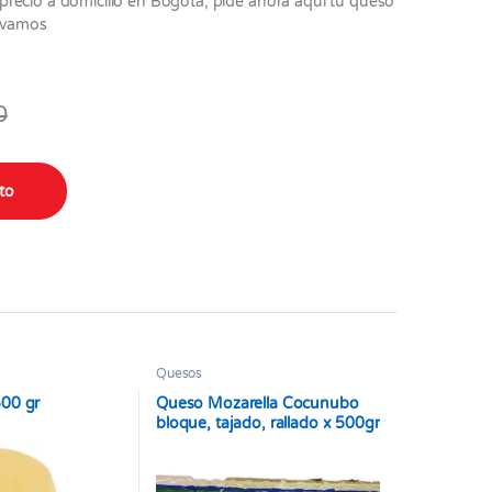
recio a domicilio en Bogotá, pide ahora aquí tu queso
levamos
0
00gr quantity
ito
Quesos
500 gr
Queso Mozarella Cocunubo
bloque, tajado, rallado x 500gr