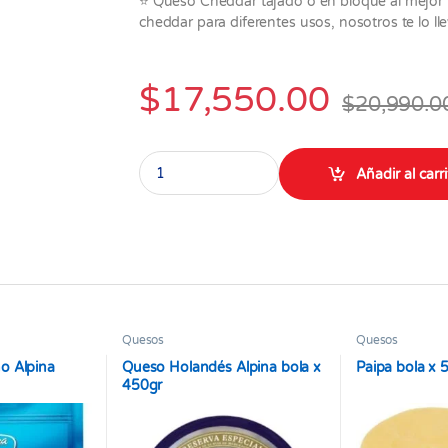
⭐ Queso Cheddar tajado o en bloque al mejor p
cheddar para diferentes usos, nosotros te lo l
$
17,550.00
$
20,990.0
Queso Cheddar Tradicional Tajado paquete x 5
Añadir al carr
Quesos
Quesos
o Alpina
Queso Holandés Alpina bola x
Paipa bola x 
450gr