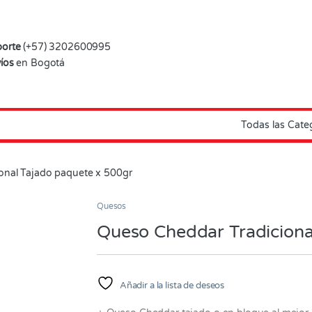
orte
(+57) 3202600995
íos
en Bogotá
onal Tajado paquete x 500gr
Quesos
Queso Cheddar Tradiciona
Añadir a la lista de deseos