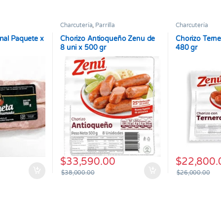
Charcutería
,
Parrilla
Charcutería
onal Paquete x
Chorizo Antioqueño Zenu de
Chorizo Terne
8 uni x 500 gr
480 gr
$
33,590.00
$
22,800.
$
38,000.00
$
26,000.00