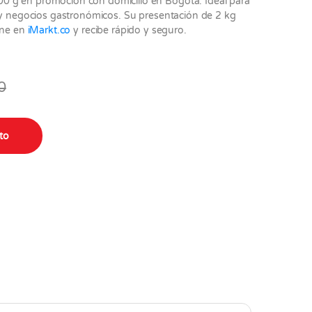
0 g en promoción con domicilio en Bogotá. Ideal para
s y negocios gastronómicos. Su presentación de 2 kg
ine en
iMarkt.co
y recibe rápido y seguro.
0
uni quantity
ito