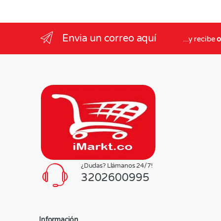
Envia un correo aquí
...y recibe
o
¿Dudas? Llámanos 24/7!
3202600995
Información