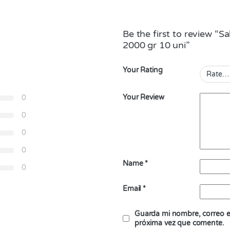
Be the first to review “
2000 gr 10 uni”
Your Rating
Your Review
0
0
0
0
Name
*
0
Email
*
Guarda mi nombre, correo el
próxima vez que comente.