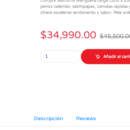
Compra Salchicha Manguera Larga Cunit x 200
perros calientes, salchipapas, comidas rápida
ofrece excelente rendimiento y sabor. Pide onl
$
34,990.00
$
45,500.0
Salchicha Manguera Larga Cunit x 2000 gr 10 
Añadir al carr
Descripción
Reviews