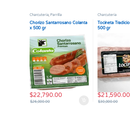
Charcutería
,
Parrilla
Charcutería
Chorizo Santarrosano Colanta
Tocineta Tradici
x 500 gr
500 gr
$
22,790.00
$
21,590.00
$
26,000.00
$
30,000.00