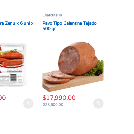
Charcutería
ra Zenu x 6 uni x
Pavo Tipo Galantina Tajado
500 gr
00
$
17,990.00
$
23,500.00