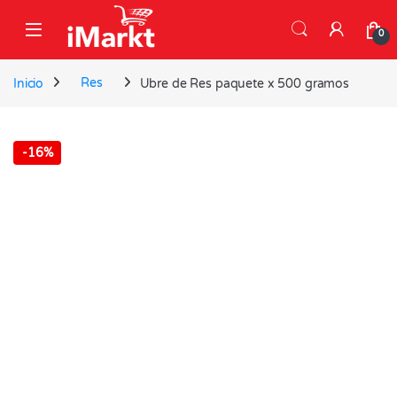
Skip to navigation
Skip to content
0
Inicio
Res
Ubre de Res paquete x 500 gramos
-
16%