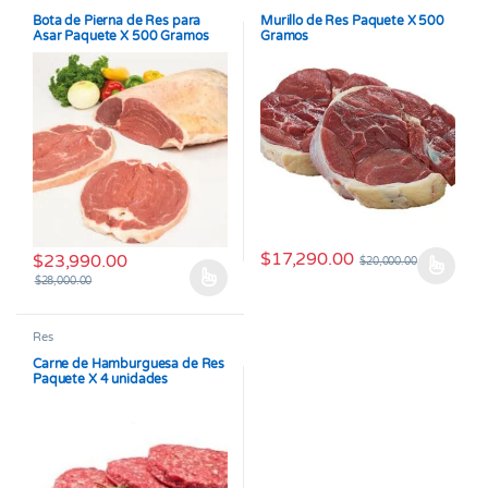
Bota de Pierna de Res para
Murillo de Res Paquete X 500
Asar Paquete X 500 Gramos
Gramos
$
17,290.00
$
23,990.00
$
20,000.00
Este producto tiene múltiples v
$
28,000.00
Este producto tiene múltiples variantes. Las opciones se pueden
Res
Carne de Hamburguesa de Res
Paquete X 4 unidades