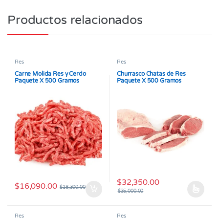
Productos relacionados
Res
Res
Carne Molida Res y Cerdo
Churrasco Chatas de Res
Paquete X 500 Gramos
Paquete X 500 Gramos
$
32,350.00
$
16,090.00
$
18,300.00
$
35,000.00
Este producto tiene múltiples v
Res
Res