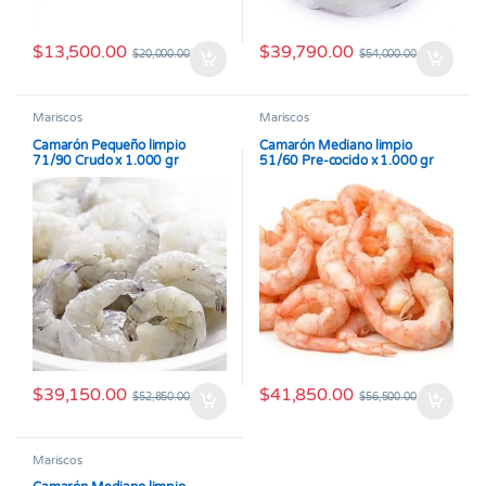
$
13,500.00
$
39,790.00
$
20,000.00
$
54,000.00
Mariscos
Mariscos
Camarón Pequeño limpio
Camarón Mediano limpio
71/90 Crudo x 1.000 gr
51/60 Pre-cocido x 1.000 gr
$
39,150.00
$
41,850.00
$
52,850.00
$
56,500.00
Mariscos