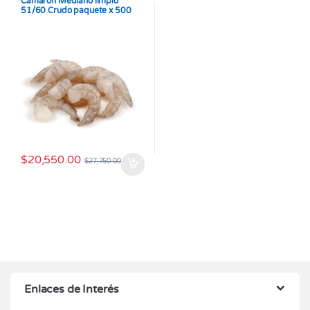
Camarón Mediano limpio
51/60 Crudo paquete x 500
gramos
$
20,550.00
$
27,750.00
Enlaces de Interés