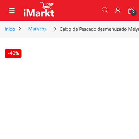
Skip to navigation
Skip to content
0
Inicio
Mariscos
Caldo de Pescado desmenuzado Mely
-
40%