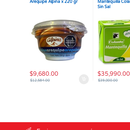
Arequipe Alpina x 220 gr
Mantequilla Cola
Sin Sal
$
9,680.00
$
35,990.00
$
12,584.00
$
39,000.00