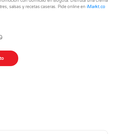
romoción con domicilio en Bogotá. Disfruta una crema
res, salsas y recetas caseras. Pide online en
iMarkt.co
0
ito