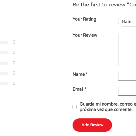
Be the first to review “C
Your Rating
Your Review
0
0
0
0
Name
*
0
Email
*
Guarda mi nombre, correo el
próxima vez que comente.