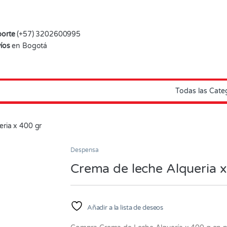
orte
(+57) 3202600995
íos
en Bogotá
eria x 400 gr
Despensa
Crema de leche Alqueria 
Añadir a la lista de deseos