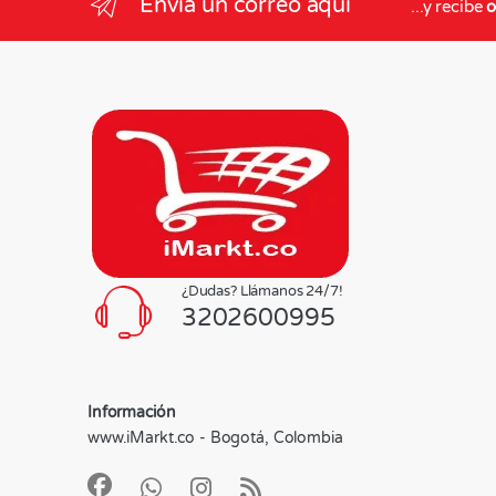
Envia un correo aquí
...y recibe
o
¿Dudas? Llámanos 24/7!
3202600995
Información
www.iMarkt.co - Bogotá, Colombia