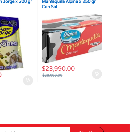
 Jorge x 200 gr
Mantequilla Alpina x 250 gr
Con Sal
$
23,990.00
0
$
28,000.00