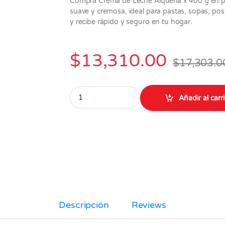
Compra Crema de Leche Alquería x 400 g en p
suave y cremosa, ideal para pastas, sopas, post
y recibe rápido y seguro en tu hogar.
$
13,310.00
$
17,303.0
Crema de leche Alqueria x 400 gr quantity
Añadir al carr
Descripción
Reviews