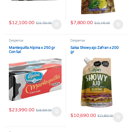
$
12,100.00
$
7,800.00
$
15,730.00
$
10,140.00
Despensa
Despensa
Mantequilla Alpina x 250 gr
Salsa Showy ajo Zafran x 200
Con Sal
gr
$
23,990.00
$
28,000.00
$
10,690.00
$
13,800.00