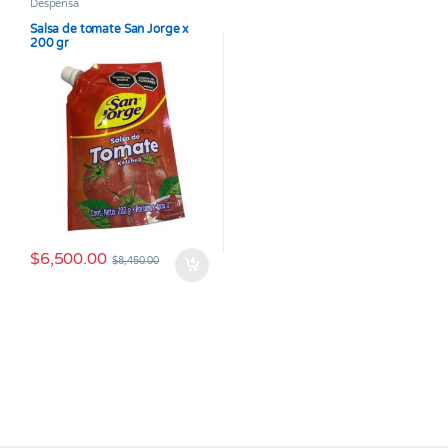
Despensa
Salsa de tomate San Jorge x
200 gr
$
6,500.00
$
8,450.00