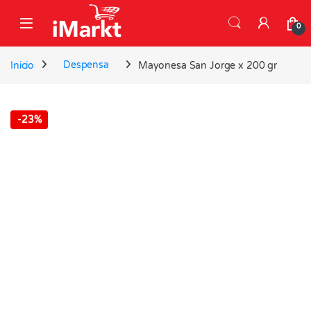
Skip to navigation
Skip to content
0
Inicio
Despensa
Mayonesa San Jorge x 200 gr
-
23%