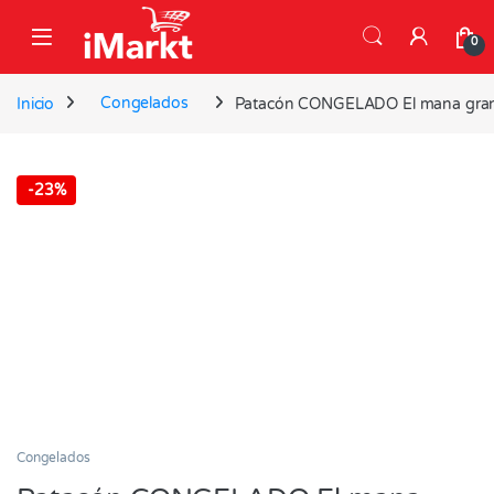
Skip to navigation
Skip to content
0
Inicio
Congelados
Patacón CONGELADO El mana gran
-
23%
Congelados