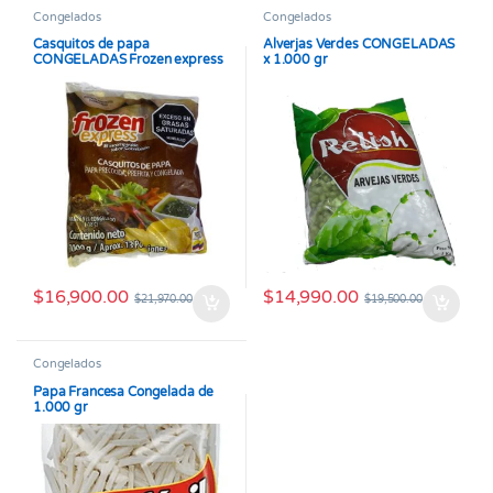
Congelados
Congelados
Casquitos de papa
Alverjas Verdes CONGELADAS
CONGELADAS Frozen express
x 1.000 gr
x 1000 gr
$
16,900.00
$
14,990.00
$
21,970.00
$
19,500.00
Congelados
Papa Francesa Congelada de
1.000 gr