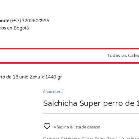
orte
(+57) 3202600995
íos
en Bogotá
rro de 18 unid Zenu x 1440 gr
Charcutería
Salchicha Super perro de 
Añadir a la lista de deseos