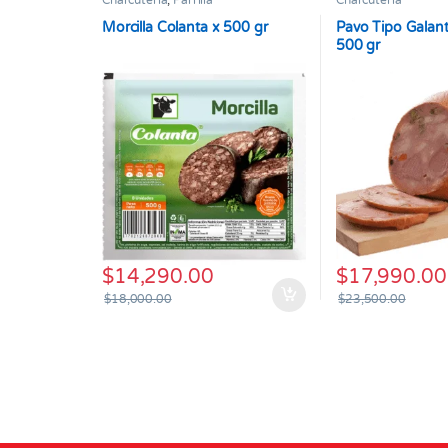
Charcutería
,
Parrilla
Charcutería
Morcilla Colanta x 500 gr
Pavo Tipo Galant
500 gr
$
14,290.00
$
17,990.00
$
18,000.00
$
23,500.00