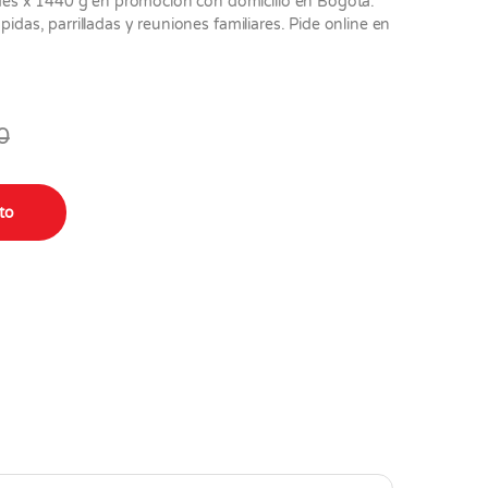
es x 1440 g en promoción con domicilio en Bogotá.
pidas, parrilladas y reuniones familiares. Pide online en
.
0
gr quantity
ito