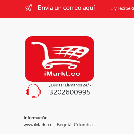
Envia un correo aquí
...y recibe
o
¿Dudas? Llámanos 24/7!
3202600995
Información
www.iMarkt.co - Bogotá, Colombia