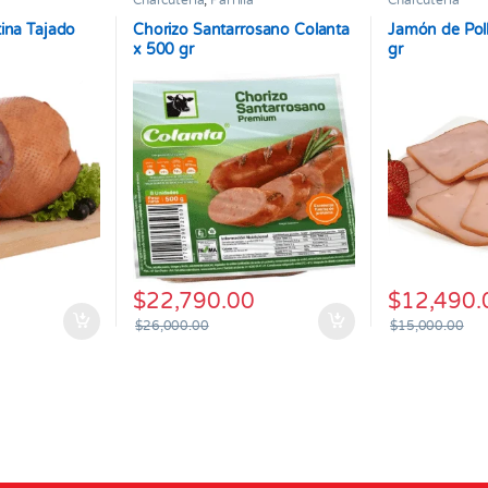
Charcutería
,
Parrilla
Charcutería
ina Tajado
Chorizo Santarrosano Colanta
Jamón de Pol
x 500 gr
gr
$
22,790.00
$
12,490.
$
26,000.00
$
15,000.00