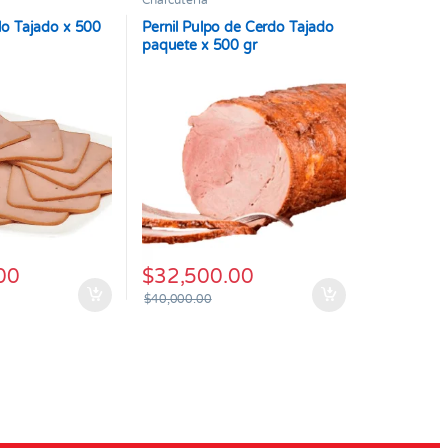
Charcutería
lo Tajado x 500
Pernil Pulpo de Cerdo Tajado
paquete x 500 gr
00
$
32,500.00
$
40,000.00