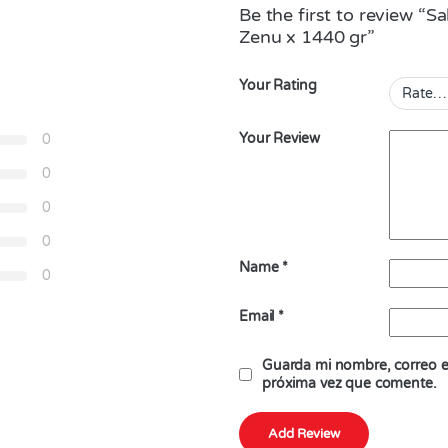
Be the first to review “S
Zenu x 1440 gr”
Your Rating
Your Review
0
0
0
0
Name
*
0
Email
*
Guarda mi nombre, correo el
próxima vez que comente.