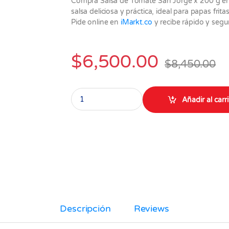
Compra Salsa de Tomate San Jorge x 200 g en
salsa deliciosa y práctica, ideal para papas fri
Pide online en
iMarkt.co
y recibe rápido y segu
$
6,500.00
$
8,450.00
Salsa de tomate San Jorge x 200 gr quantity
Añadir al carr
Descripción
Reviews