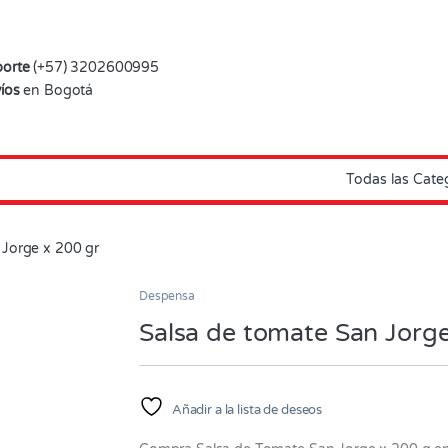
orte
(+57) 3202600995
íos
en Bogotá
 Jorge x 200 gr
Despensa
Salsa de tomate San Jorg
Añadir a la lista de deseos