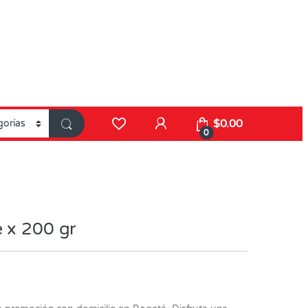
$
0.00
0
e x 200 gr