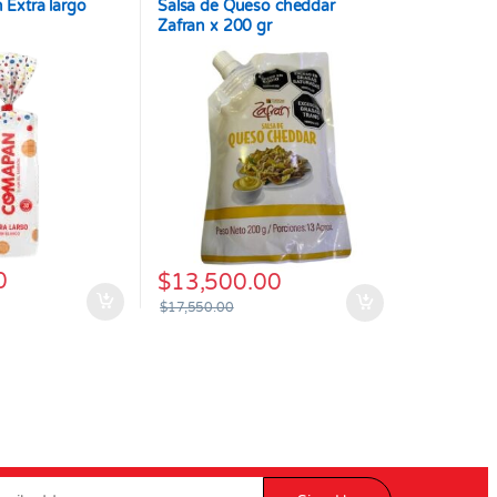
Extra largo
Salsa de Queso cheddar
Zafran x 200 gr
0
$
13,500.00
$
17,550.00