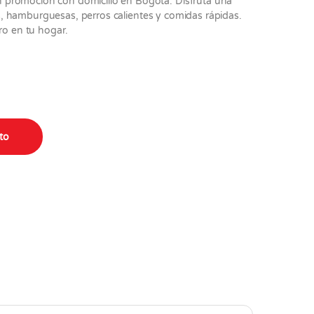
 promoción con domicilio en Bogotá. Disfruta una
tas, hamburguesas, perros calientes y comidas rápidas.
ro en tu hogar.
ito