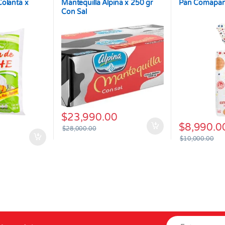
Colanta x
Mantequilla Alpina x 250 gr
Pan Comapan 
Con Sal
$
23,990.00
$
8,990.0
$
28,000.00
$
10,000.00