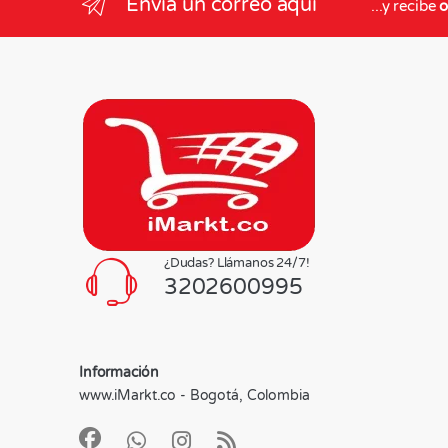
Envia un correo aquí
...y recibe
o
¿Dudas? Llámanos 24/7!
3202600995
Información
www.iMarkt.co - Bogotá, Colombia