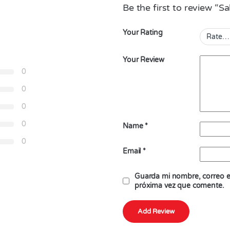
Be the first to review “S
Your Rating
Your Review
0
0
0
0
Name
*
0
Email
*
Guarda mi nombre, correo el
próxima vez que comente.