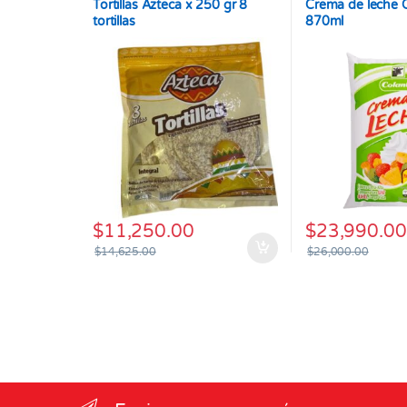
Tortillas Azteca x 250 gr 8
Crema de leche 
tortillas
870ml
$
11,250.00
$
23,990.00
$
14,625.00
$
26,000.00