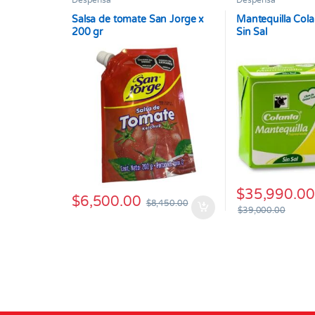
Despensa
Despensa
Salsa de tomate San Jorge x
Mantequilla Cola
200 gr
Sin Sal
$
35,990.00
$
6,500.00
$
8,450.00
$
39,000.00