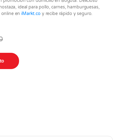
 promoción con domicilio en Bogotá. Delicioso
 mostaza, ideal para pollo, carnes, hamburguesas,
 online en
iMarkt.co
y recibe rápido y seguro.
0
ito