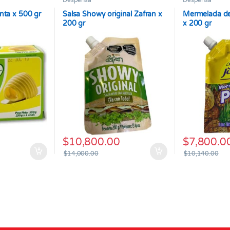
Despensa
Despensa
nta x 500 gr
Salsa Showy original Zafran x
Mermelada de
200 gr
x 200 gr
$
10,800.00
$
7,800.0
$
14,000.00
$
10,140.00