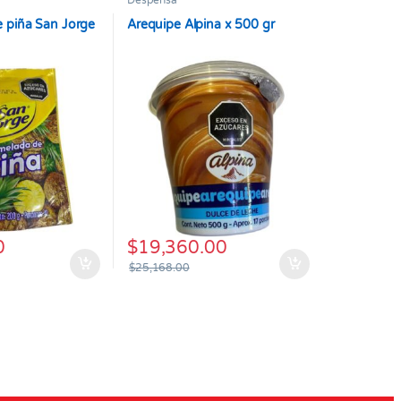
Despensa
 piña San Jorge
Arequipe Alpina x 500 gr
0
$
19,360.00
$
25,168.00