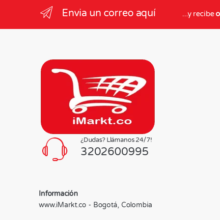
Envia un correo aquí
...y recibe
o
¿Dudas? Llámanos 24/7!
3202600995
Información
www.iMarkt.co - Bogotá, Colombia