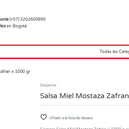
orte
(+57) 3202600995
íos
en Bogotá
Zafran x 1000 gr
Despensa
Salsa Miel Mostaza Zafran
Añadir a la lista de deseos