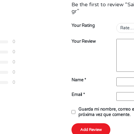
Be the first to review “
gr”
Your Rating
Your Review
0
0
0
0
Name
*
0
Email
*
Guarda mi nombre, correo el
próxima vez que comente.