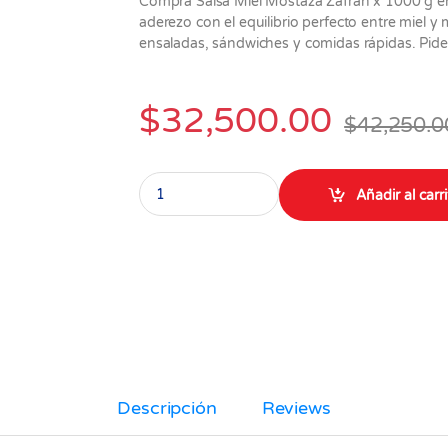
Compra Salsa Miel Mostaza Zafran x 1000 g en
aderezo con el equilibrio perfecto entre miel y
ensaladas, sándwiches y comidas rápidas. Pide
$
32,500.00
$
42,250.0
Salsa Miel Mostaza Zafran x 1000 gr quantity
Añadir al carr
Descripción
Reviews