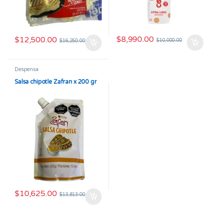
$
8,990.00
$
12,500.00
$
10,000.00
$
16,250.00
Despensa
Salsa chipotle Zafran x 200 gr
$
10,625.00
$
13,813.00