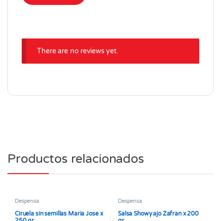
There are no reviews yet.
Productos relacionados
Despensa
Despensa
Ciruela sin semillas Maria Jose x
Salsa Showy ajo Zafran x 200
250 gr
gr