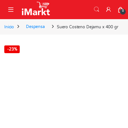
Skip to navigation
Skip to content
0
Inicio
Despensa
Suero Costeno Dejamu x 400 gr
-
23%