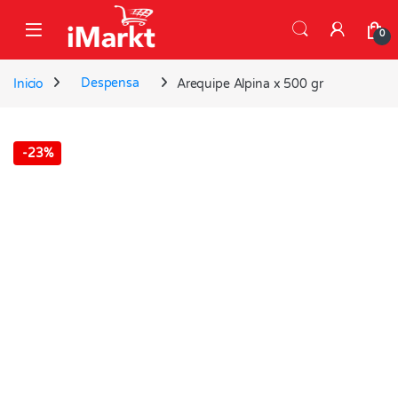
Skip to navigation
Skip to content
0
Inicio
Despensa
Arequipe Alpina x 500 gr
-
23%