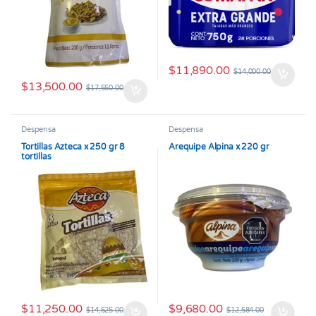
$
11,890.00
$
14,000.00
$
13,500.00
$
17,550.00
Despensa
Despensa
Tortillas Azteca x 250 gr 8
Arequipe Alpina x 220 gr
tortillas
$
11,250.00
$
9,680.00
$
14,625.00
$
12,584.00