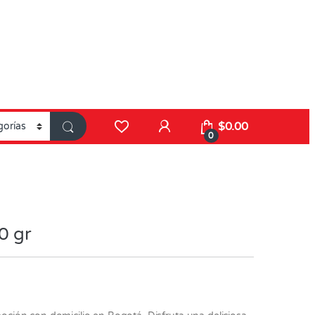
$
0.00
0
0 gr