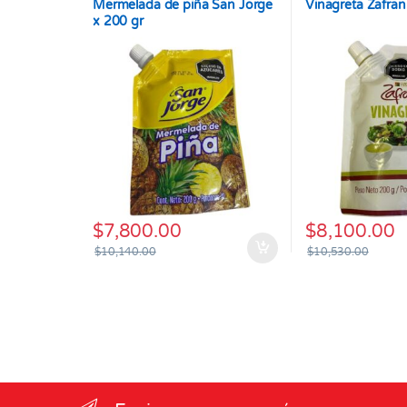
Mermelada de piña San Jorge
Vinagreta Zafran
x 200 gr
$
7,800.00
$
8,100.00
$
10,140.00
$
10,530.00