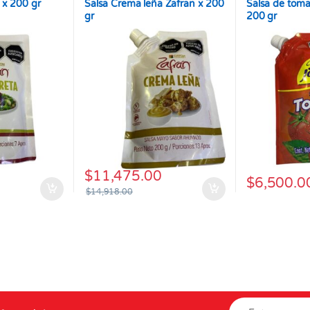
 x 200 gr
Salsa Crema leña Zafran x 200
Salsa de toma
gr
200 gr
$
11,475.00
$
6,500.0
$
14,918.00