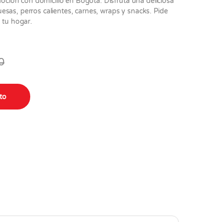
ión con domicilio en Bogotá. Disfruta una deliciosa
sas, perros calientes, carnes, wraps y snacks. Pide
 tu hogar.
0
ito