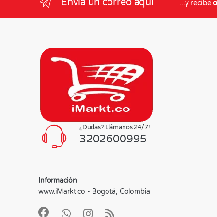
Envia un correo aquí
...y recibe
o
¿Dudas? Llámanos 24/7!
3202600995
Información
www.iMarkt.co - Bogotá, Colombia