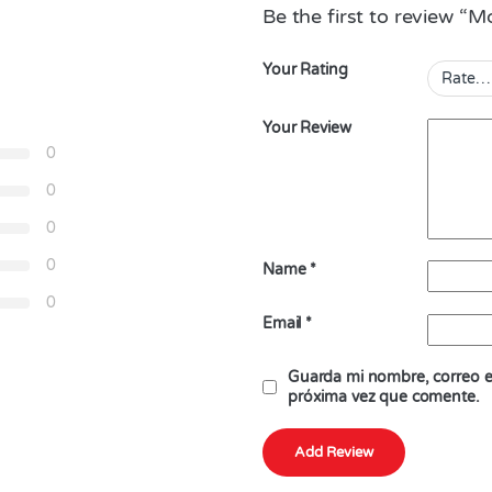
Be the first to review “
Your Rating
Your Review
0
0
0
0
Name
*
0
Email
*
Guarda mi nombre, correo el
próxima vez que comente.