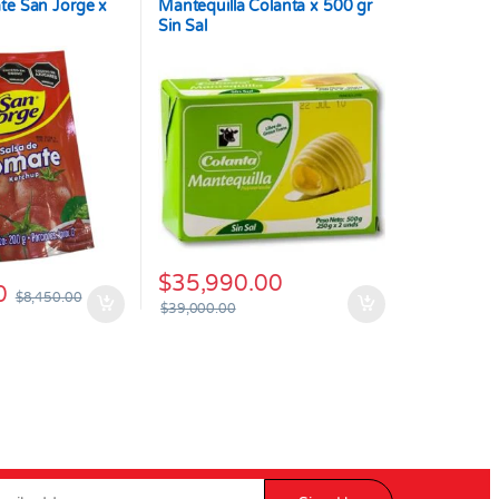
te San Jorge x
Mantequilla Colanta x 500 gr
Sin Sal
$
35,990.00
0
$
8,450.00
$
39,000.00