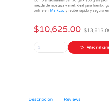
Compra Mostamiel San Jorge x 200 g en promoc
mezcla de mostaza y miel, ideal para hamburgue
online en
iMarkt.co
y recibe rápido y seguro en
$
10,625.00
$
13,813.0
Mostamiel San Jorge x 200 gr quantity
Añadir al carr
Descripción
Reviews