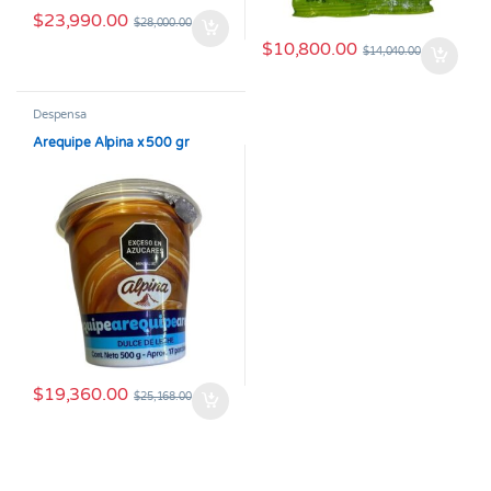
$
23,990.00
$
28,000.00
$
10,800.00
$
14,040.00
Despensa
Arequipe Alpina x 500 gr
$
19,360.00
$
25,168.00