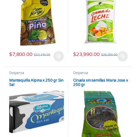
$
7,800.00
$
23,990.00
$
10,140.00
$
26,000.00
Despensa
Despensa
Mantequilla Alpina x 250 gr Sin
Ciruela sin semillas Maria Jose x
Sal
250 gr