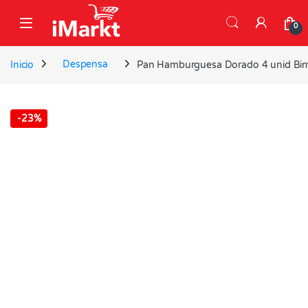
Skip to navigation
Skip to content
0
Inicio
Despensa
Pan Hamburguesa Dorado 4 unid Bim
-
23%