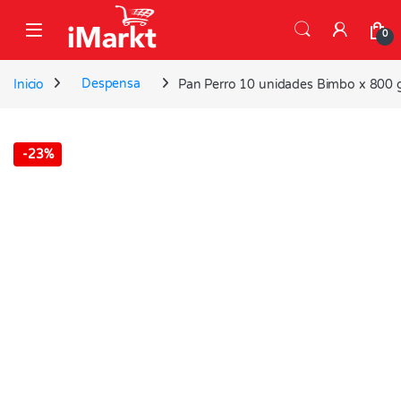
Skip to navigation
Skip to content
0
Inicio
Despensa
Pan Perro 10 unidades Bimbo x 800 
-
23%