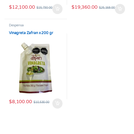
$
12,100.00
$
19,360.00
$
15,730.00
$
25,168.00
Despensa
Vinagreta Zafran x 200 gr
$
8,100.00
$
10,530.00