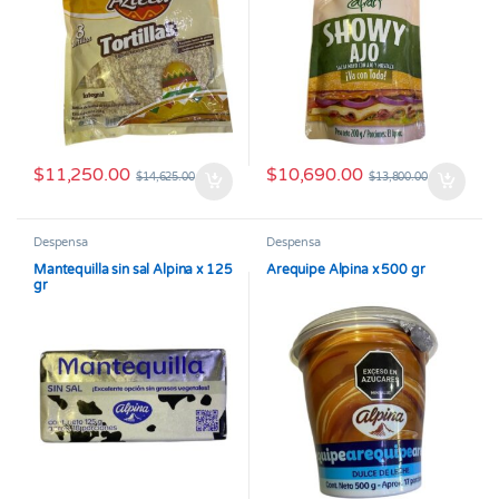
$
11,250.00
$
10,690.00
$
14,625.00
$
13,800.00
Despensa
Despensa
Mantequilla sin sal Alpina x 125
Arequipe Alpina x 500 gr
gr