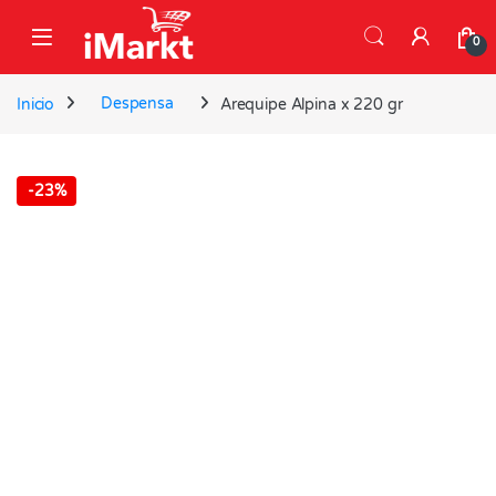
Skip to navigation
Skip to content
0
Inicio
Despensa
Arequipe Alpina x 220 gr
-
23%