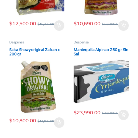
$
12,500.00
$
10,690.00
$
16,250.00
$
13,800.00
Despensa
Despensa
Salsa Showy original Zafran x
Mantequilla Alpina x 250 gr Sin
200 gr
Sal
$
23,990.00
$
28,000.00
$
10,800.00
$
14,000.00