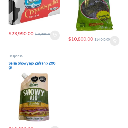
$
23,990.00
$
28,000.00
$
10,800.00
$
14,040.00
Despensa
Salsa Showy ajo Zafran x 200
gr