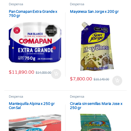
Despensa
Despensa
Pan Comapan Extra Grande x
Mayonesa San Jorge x 200 gr
750 gr
$
11,890.00
$
14,000.00
$
7,800.00
$
10,140.00
Despensa
Despensa
Mantequilla Alpina x 250 gr
Ciruela sin semillas Maria Jose x
Con Sal
250 gr