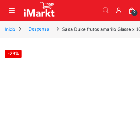
Skip to navigation
Skip to content
0
Inicio
Despensa
Salsa Dulce frutos amarillo Glasse x 
-
23%