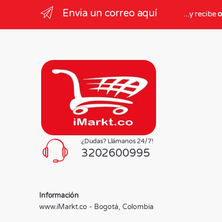
Envia un correo aquí
...y recibe
o
¿Dudas? Llámanos 24/7!
3202600995
Información
www.iMarkt.co - Bogotá, Colombia