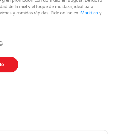
g en promoción con domicilio en Bogotá. Delicioso
idad de la miel y el toque de mostaza, ideal para
iches y comidas rápidas. Pide online en
iMarkt.co
y
0
quantity
ito