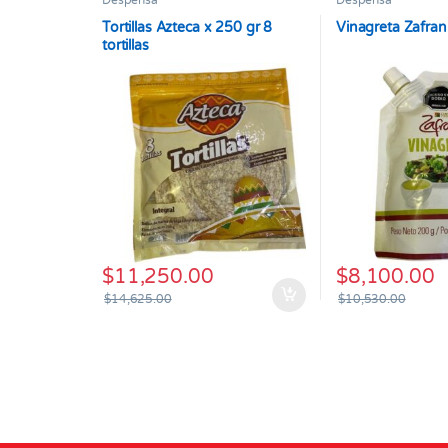
Despensa
Despensa
Tortillas Azteca x 250 gr 8
Vinagreta Zafran
tortillas
$
11,250.00
$
8,100.00
$
14,625.00
$
10,530.00