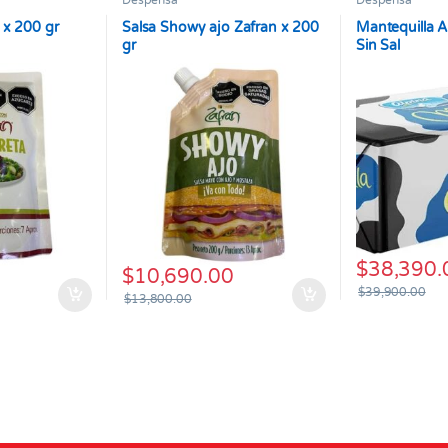
Despensa
Despensa
 x 200 gr
Salsa Showy ajo Zafran x 200
Mantequilla A
gr
Sin Sal
$
38,390.
$
10,690.00
$
39,900.00
$
13,800.00