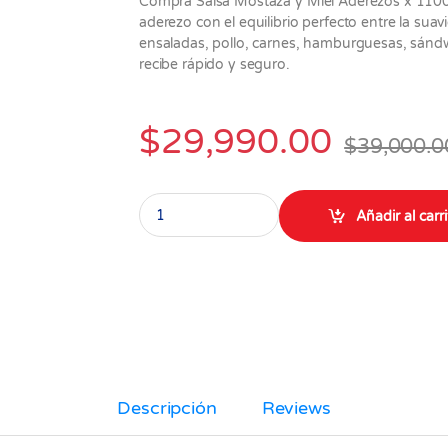
Compra Salsa Mostaza y Miel Aderezos x 1100 
aderezo con el equilibrio perfecto entre la suav
ensaladas, pollo, carnes, hamburguesas, sándw
recibe rápido y seguro.
$
29,990.00
$
39,000.0
Salsa con Mostaza y Miel Aderezos x 1100 gr 
Añadir al carr
Descripción
Reviews