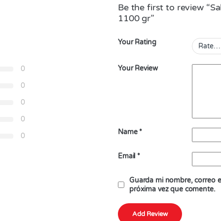
Be the first to review “
1100 gr”
Your Rating
Your Review
0
0
0
0
Name
*
0
Email
*
Guarda mi nombre, correo el
próxima vez que comente.