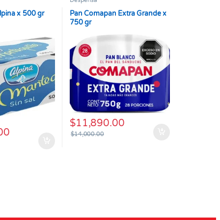
Despensa
lpina x 500 gr
Pan Comapan Extra Grande x
750 gr
$
11,890.00
00
$
14,000.00