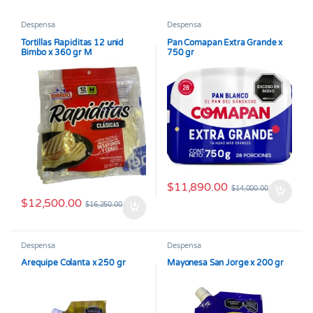
Despensa
Despensa
Tortillas Rapiditas 12 unid
Pan Comapan Extra Grande x
Bimbo x 360 gr M
750 gr
$
11,890.00
$
14,000.00
$
12,500.00
$
16,250.00
Despensa
Despensa
Arequipe Colanta x 250 gr
Mayonesa San Jorge x 200 gr