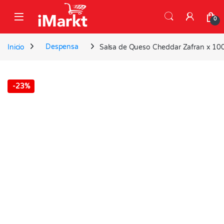
Skip to navigation
Skip to content
0
Inicio
Despensa
Salsa de Queso Cheddar Zafran x 10
-
23%