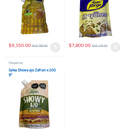
$
9,150.00
$
7,800.00
$
10,750.00
$
10,140.00
Despensa
Salsa Showy ajo Zafran x 200
gr