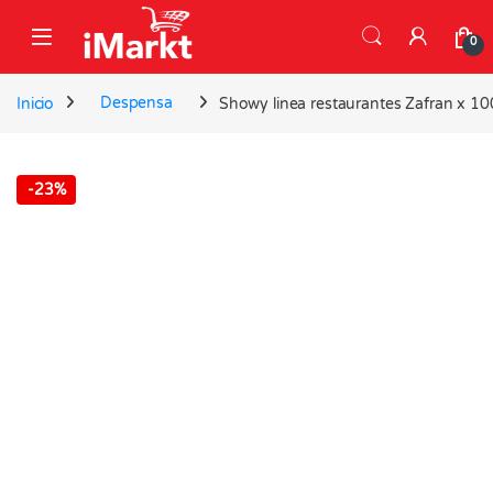
Skip to navigation
Skip to content
0
Inicio
Despensa
Showy linea restaurantes Zafran x 10
-
23%