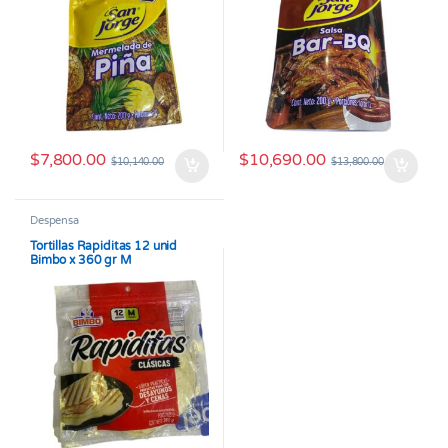
$
7,800.00
$
10,690.00
$
10,140.00
$
13,800.00
Despensa
Tortillas Rapiditas 12 unid
Bimbo x 360 gr M