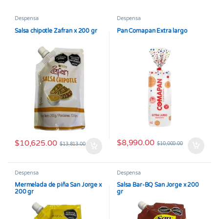
Despensa
Despensa
Salsa chipotle Zafran x 200 gr
Pan Comapan Extra largo
$
8,990.00
$
10,625.00
$
10,000.00
$
13,813.00
Despensa
Despensa
Mermelada de piña San Jorge x
Salsa Bar-BQ San Jorge x 200
200 gr
gr