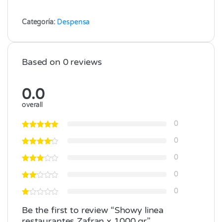
Categoría:
Despensa
Based on 0 reviews
0.0
overall
0
0
0
0
0
Be the first to review “Showy linea
restaurantes Zafran x 1000 gr”