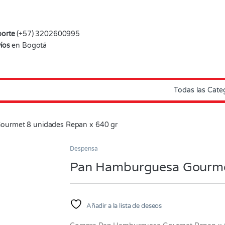
orte
(+57) 3202600995
íos
en Bogotá
urmet 8 unidades Repan x 640 gr
Despensa
Pan Hamburguesa Gourmet
Añadir a la lista de deseos