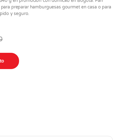
0 g en promoción con domicilio en Bogotá. Pan
l para preparar hamburguesas gourmet en casa o para
ápido y seguro.
0
x 640 gr quantity
ito