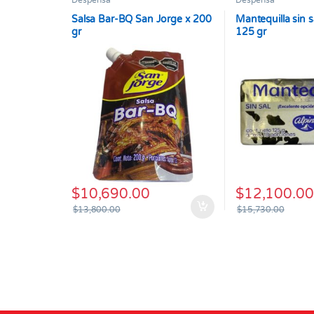
Despensa
Despensa
Salsa Bar-BQ San Jorge x 200
Mantequilla sin s
gr
125 gr
$
10,690.00
$
12,100.00
$
13,800.00
$
15,730.00