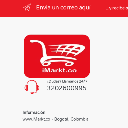
Envia un correo aquí
...y recibe
o
¿Dudas? Llámanos 24/7!
3202600995
Información
www.iMarkt.co - Bogotá, Colombia