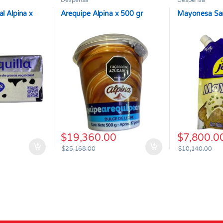
Despensa
Despensa
al Alpina x
Arequipe Alpina x 500 gr
Mayonesa San
$
19,360.00
$
7,800.0
$
25,168.00
$
10,140.00