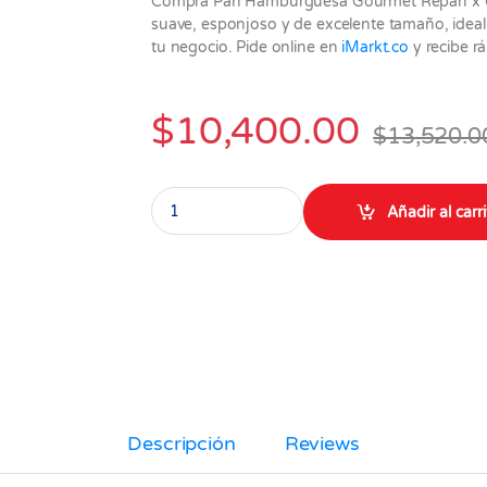
Compra Pan Hamburguesa Gourmet Repan x 64
suave, esponjoso y de excelente tamaño, idea
tu negocio. Pide online en
iMarkt.co
y recibe r
$
10,400.00
$
13,520.0
Pan Hamburguesa Gourmet 8 unidades Repan 
Añadir al carr
Descripción
Reviews