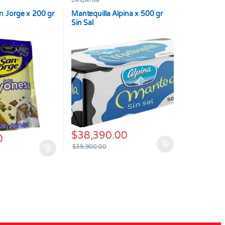
Despensa
 Jorge x 200 gr
Mantequilla Alpina x 500 gr
Sin Sal
$
38,390.00
0
$
39,900.00