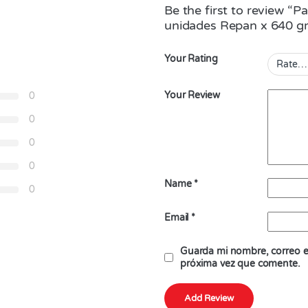
Be the first to review 
unidades Repan x 640 gr
Your Rating
Your Review
0
0
0
0
Name
*
0
Email
*
Guarda mi nombre, correo el
próxima vez que comente.