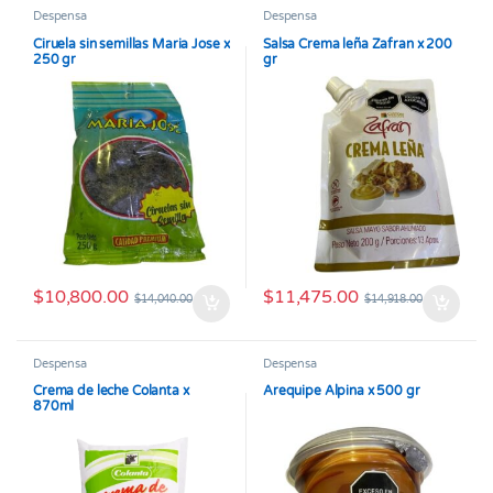
Despensa
Despensa
Ciruela sin semillas Maria Jose x
Salsa Crema leña Zafran x 200
250 gr
gr
$
10,800.00
$
11,475.00
$
14,040.00
$
14,918.00
Despensa
Despensa
Crema de leche Colanta x
Arequipe Alpina x 500 gr
870ml