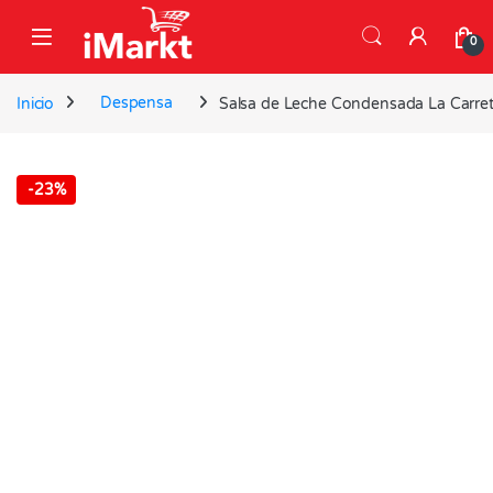
Skip to navigation
Skip to content
0
Inicio
Despensa
Salsa de Leche Condensada La Carret
-
23%