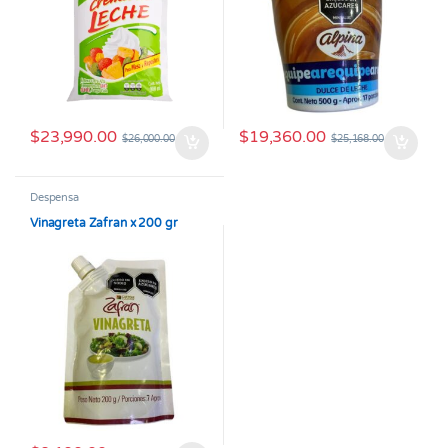
$
23,990.00
$
19,360.00
$
26,000.00
$
25,168.00
Despensa
Vinagreta Zafran x 200 gr