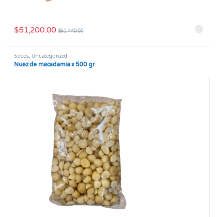
$
51,200.00
$
61,440.00
Secos
,
Uncategorized
Nuez de macadamia x 500 gr