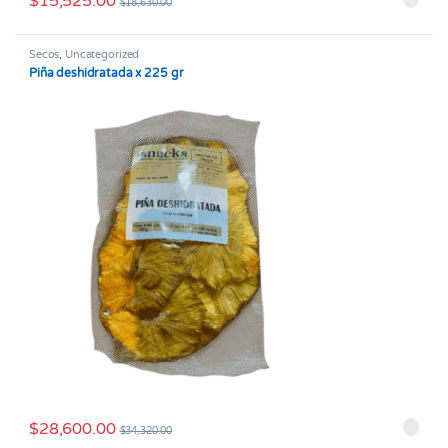
$
15,525.00
$
18,630.00
Secos
,
Uncategorized
Piña deshidratada x 225 gr
$
28,600.00
$
34,320.00