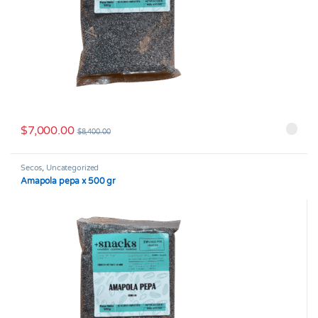
$
7,000.00
$
8,400.00
Secos
,
Uncategorized
Amapola pepa x 500 gr