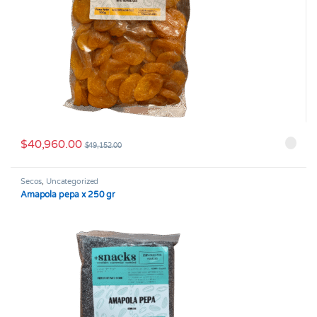
$
40,960.00
$
49,152.00
Secos
,
Uncategorized
Amapola pepa x 250 gr