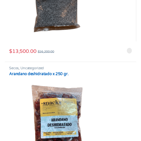
$
13,500.00
$
16,200.00
Secos
,
Uncategorized
Arandano deshidratado x 250 gr.