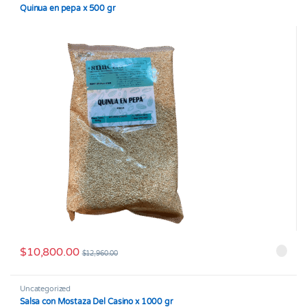
Quinua en pepa x 500 gr
$
10,800.00
$
12,960.00
Uncategorized
Salsa con Mostaza Del Casino x 1000 gr