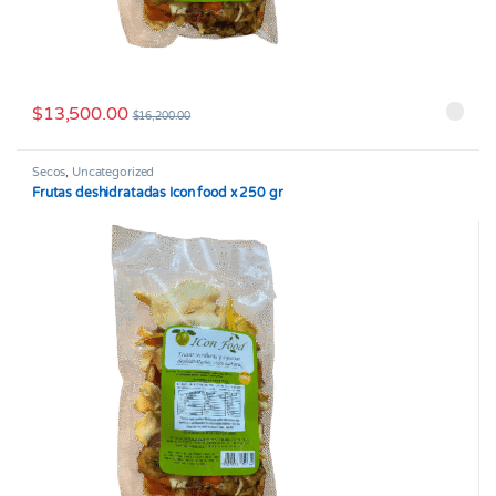
$
13,500.00
$
16,200.00
Secos
,
Uncategorized
Frutas deshidratadas Icon food x 250 gr