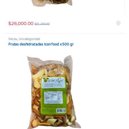
$
26,000.00
$
31,200.00
Secos
,
Uncategorized
Frutas deshidratadas Icon food x 500 gr