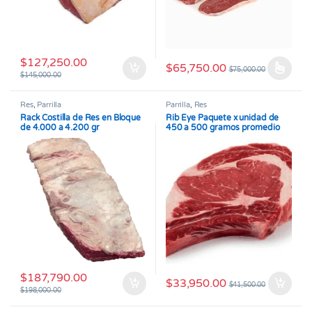
$
127,250.00
$
65,750.00
$
75,000.00
Este producto tiene múltiples v
$
145,000.00
Res
,
Parrilla
Parrilla
,
Res
Rack Costilla de Res en Bloque
Rib Eye Paquete x unidad de
de 4.000 a 4.200 gr
450 a 500 gramos promedio
$
187,790.00
$
33,950.00
$
41,500.00
$
198,000.00