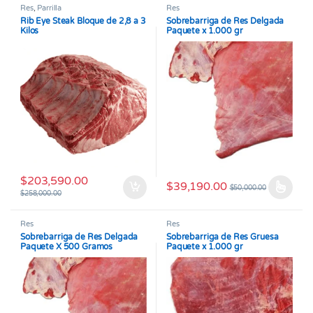
Res
,
Parrilla
Res
Rib Eye Steak Bloque de 2,8 a 3
Sobrebarriga de Res Delgada
Kilos
Paquete x 1.000 gr
$
203,590.00
$
39,190.00
$
50,000.00
Este producto tiene múltiples v
$
258,000.00
Res
Res
Sobrebarriga de Res Delgada
Sobrebarriga de Res Gruesa
Paquete X 500 Gramos
Paquete x 1.000 gr