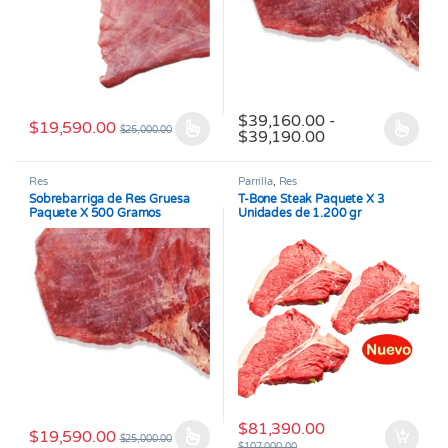
$
39,160.00
-
$
19,590.00
$
25,000.00
Rango de precio
$
39,190.00
Este producto tiene múltiples variantes. Las opciones se pueden
Este producto tiene múltiples v
Res
Parrilla
,
Res
Sobrebarriga de Res Gruesa
T-Bone Steak Paquete X 3
Paquete X 500 Gramos
Unidades de 1.200 gr
promedio
$
81,390.00
$
19,590.00
$
25,000.00
Este producto tiene múltiples variantes. Las opciones se pueden
$
107,000.00