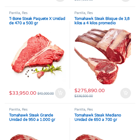
Parrilla
,
Res
Parrilla
,
Res
T-Bone Steak Paquete X Unidad
Tomahawk Steak Bloque de 3,8
de 470 a 500 gr
kilos a 4 kilos promedio
$
275,890.00
$
33,950.00
$
40,000.00
$
336,500.00
Parrilla
,
Res
Parrilla
,
Res
Tomahawk Steak Grande
Tomahawk Steak Mediano
Unidad de 950 a 1.000 gr
Unidad de 650 a 700 gr
promedio
promedio