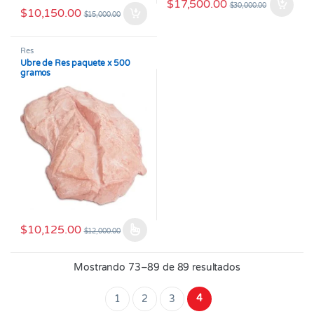
$
17,500.00
$
30,000.00
$
10,150.00
$
15,000.00
Res
Ubre de Res paquete x 500
gramos
$
10,125.00
$
12,000.00
Este producto tiene múltiples variantes. Las opciones se pueden
Mostrando 73–89 de 89 resultados
4
1
2
3