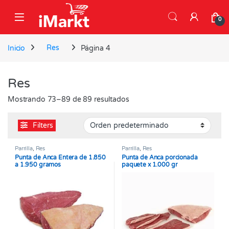
Skip to navigation
Skip to content
0
Inicio
Res
Página 4
Res
Mostrando 73–89 de 89 resultados
Filters
Parrilla
,
Res
Parrilla
,
Res
Punta de Anca Entera de 1.850
Punta de Anca porcionada
a 1.950 gramos
paquete x 1.000 gr