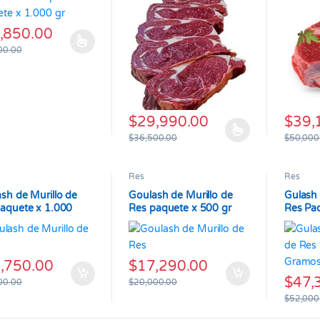
,850.00
producto tiene múltiples variantes. Las opciones se pueden elegir en
00.00
$
29,990.00
$
39,
Este producto tiene múltiples variantes.
Este pr
$
36,500.00
$
50,000
Res
Res
sh de Murillo de
Goulash de Murillo de
Gulash 
aquete x 1.000
Res paquete x 500 gr
Res Pa
Gramo
,750.00
$
17,290.00
$
47,
00.00
$
20,000.00
$
52,000