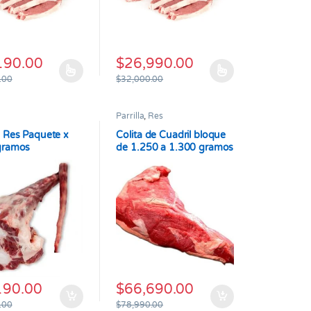
190.00
$
26,990.00
: desde $4,990.00 hasta $9,990.00
 la página de producto
 Las opciones se pueden elegir en la página de producto
oducto tiene múltiples variantes. Las opciones se pueden elegir en l
Este producto tiene múltiples variantes. L
.00
$
32,000.00
Parrilla
,
Res
 Res Paquete x
Colita de Cuadril bloque
gramos
de 1.250 a 1.300 gramos
190.00
$
66,690.00
 la página de producto
.00
$
78,990.00