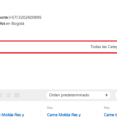
orte
(+57) 3202600995
íos
en Bogotá
Res
Res
 Molida Res y
Carne Molida Res y
Carne t