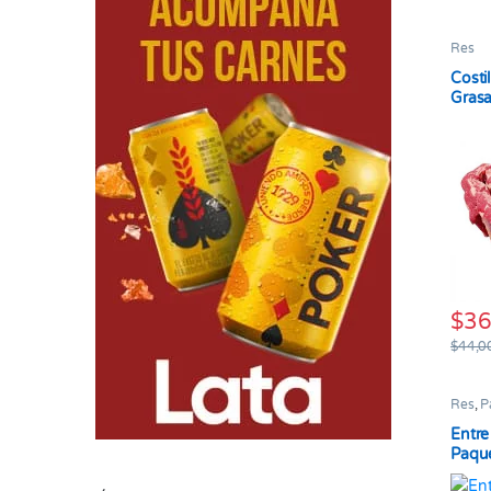
Res
Costi
Grasa
gr
$
36
$
44,0
Res
,
P
Entre
Paque