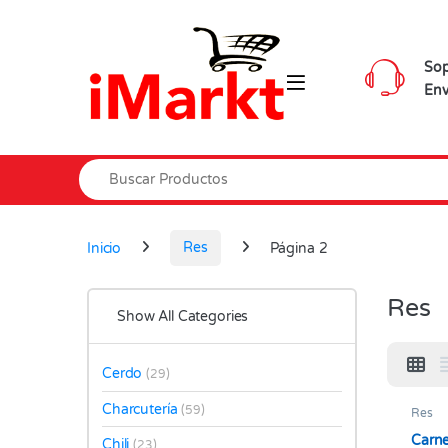
Skip to navigation
Skip to content
Sop
Env
Search for:
Inicio
Res
Página 2
Res
Show All Categories
Cerdo
(29)
Charcutería
(59)
Res
Carne
Chili
(23)