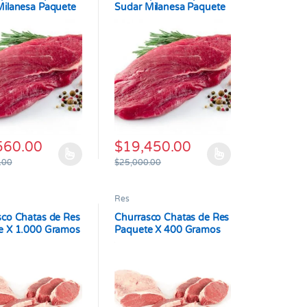
Milanesa Paquete
Sudar Milanesa Paquete
00 gr
por 500 gr
560.00
$
19,450.00
oducto tiene múltiples variantes. Las opciones se pueden elegir en l
Este producto tiene múltiples variantes. L
.00
$
25,000.00
Res
sco Chatas de Res
Churrasco Chatas de Res
e X 1.000 Gramos
Paquete X 400 Gramos