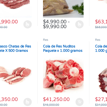
,990.00
$
63,
$
4,990.00
-
Rango de precios
$
9,990.00
producto tiene múltiples variantes. Las opciones se pueden elegir en
Este producto tiene múltiples variantes.
Este pr
00.00
$
68,000
Res
Res
asco Chatas de Res
Cola de Res Nuditos
Cola de
ete X 500 Gramos
Paquete x 1.000 gramos
1.000 
,350.00
$
41,250.00
$
27,
producto tiene múltiples variantes. Las opciones se pueden elegir en
00.00
$
46,000.00
$
34,000