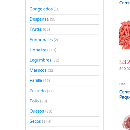
Cerd
Gram
Congelados
(10)
Despensa
(95)
Frutas
(68)
Funcionales
(20)
Hortalizas
(19)
Legumbres
(32)
$
32
$
40,0
Mariscos
(32)
Parrilla
(68)
Res
Pescado
(41)
Centr
Paqu
Pollo
(28)
Quesos
(38)
Secos
(144)