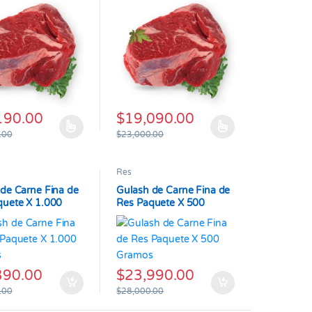
 la página de producto
190.00
$
19,090.00
 Las opciones se pueden elegir en la página de producto
oducto tiene múltiples variantes. Las opciones se pueden elegir en l
Este producto tiene múltiples variantes. L
.00
$
23,000.00
Res
de Carne Fina de
Gulash de Carne Fina de
quete X 1.000
Res Paquete X 500
s
Gramos
390.00
$
23,990.00
.00
$
28,000.00