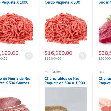
o Paquete X 1000
Cerdo Paquete X 500
Sudar 
os
Gramos
por 1.0
,190.00
$
16,090.00
$
38,
Este pr
00.00
$
18,300.00
$
50,000
Parrilla
,
Res
Res
o de Pierna de Res
Chunchullitos de Res
Churra
ete X 500 Gramos
Paquete de 500 o 1.000
Paquet
gramos