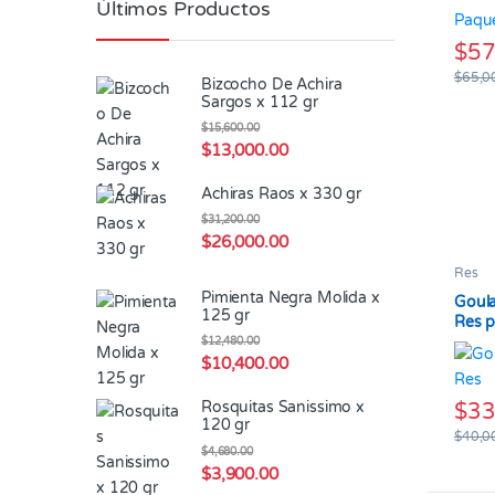
Últimos Productos
$
57
Este 
$
65,0
Bizcocho De Achira
Sargos x 112 gr
$
15,600.00
$
13,000.00
Achiras Raos x 330 gr
$
31,200.00
$
26,000.00
Res
Pimienta Negra Molida x
Goula
125 gr
Res p
$
12,480.00
$
10,400.00
Rosquitas Sanissimo x
$
33
120 gr
$
40,0
$
4,680.00
$
3,900.00