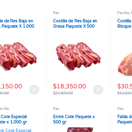
Res
Parrilla
,
lla de Res Baja en
Costilla de Res Baja en
Costill
 Paquete X 1.000
Grasa Paquete X 500
Bloque
Gramos
,150.00
$
18,350.00
$
30,
00.00
$
22,000.00
$
32,000
arrilla
Res
Res
 Cote Especial
Entre Cote Paquete x
Falda d
te x 1.000 gr
500 gr
Paquete