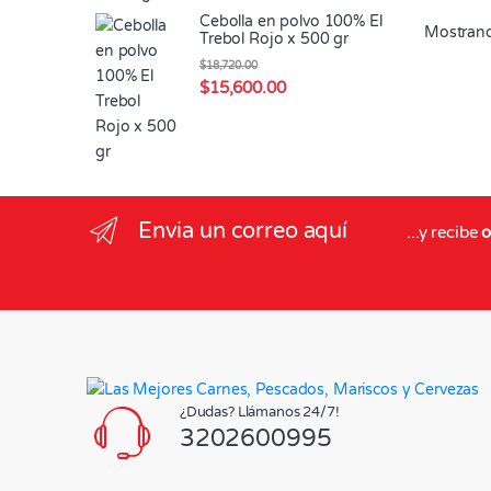
Cebolla en polvo 100% El
Mostrand
Trebol Rojo x 500 gr
$
18,720.00
$
15,600.00
Envia un correo aquí
...y recibe
o
¿Dudas? Llámanos 24/7!
3202600995