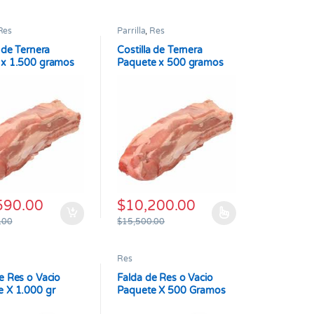
Res
Parrilla
,
Res
a de Ternera
Costilla de Ternera
 x 1.500 gramos
Paquete x 500 gramos
590.00
$
10,200.00
Este producto tiene múltiples variantes. L
.00
$
15,500.00
Res
e Res o Vacio
Falda de Res o Vacio
 X 1.000 gr
Paquete X 500 Gramos