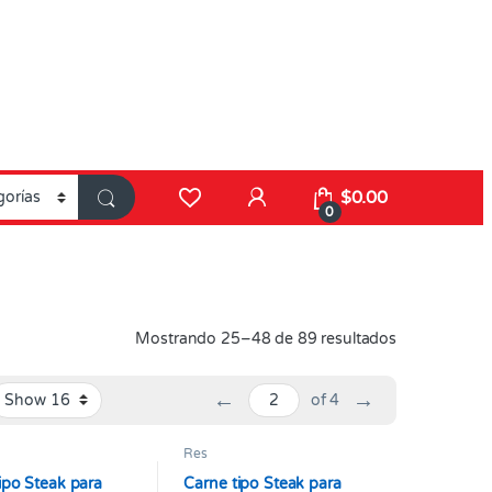
$
0.00
0
Mostrando 25–48 de 89 resultados
←
→
of 4
Res
ipo Steak para
Carne tipo Steak para